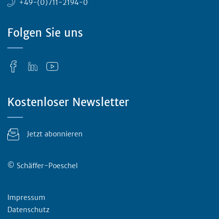
+49-(0)711-2194-0
Folgen Sie uns
Kostenloser Newsletter
Jetzt abonnieren
© Schäffer-Poeschel
Rechtliches
Impressum
Datenschutz