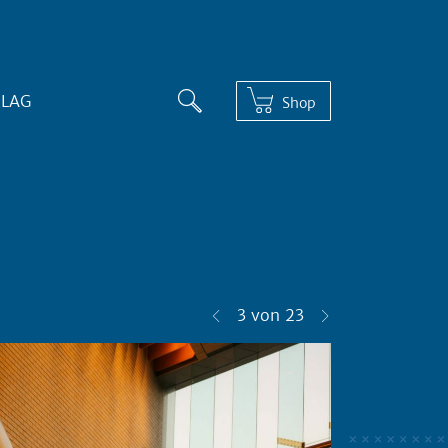
RLAG
Shop
3 von 23